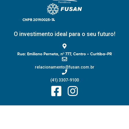
CNPB 2019.0025-74
O investimento ideal para o seu futuro!
Rua: Emiliano Perneta, nº 777, Centro - Curitiba-PR
relacionamento@fusan.com.br
(41) 3307-9100
F
I
a
n
c
s
e
t