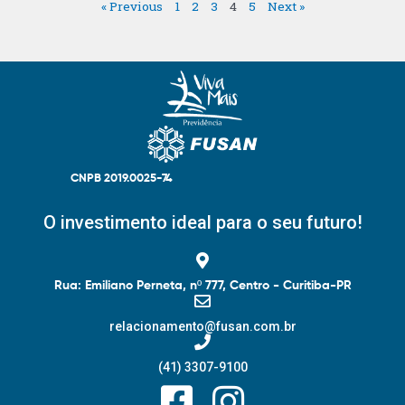
« Previous
1
2
3
4
5
Next »
CNPB 2019.0025-74
O investimento ideal para o seu futuro!
Rua: Emiliano Perneta, nº 777, Centro - Curitiba-PR
relacionamento@fusan.com.br
(41) 3307-9100
F
I