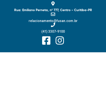
Rua: Emiliano Perneta, nº 777, Centro - Curitiba-PR
relacionamento@fusan.com.br
(41) 3307-9100
F
I
a
n
c
s
e
t
b
a
o
g
o
r